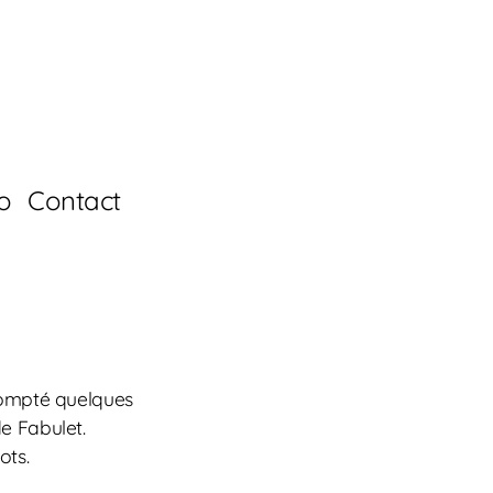
io
Contact
compté quelques
de Fabulet.
ots.