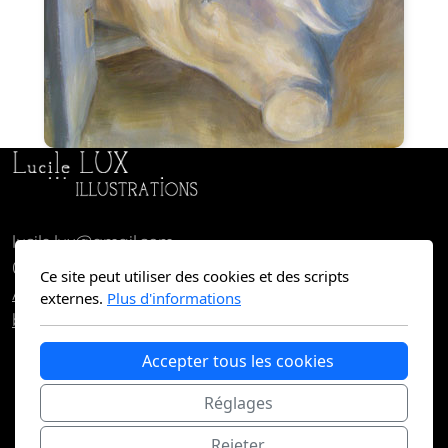
lucile.lux@gmail.com
0627066795
Ce site peut utiliser des cookies et des scripts
Accueil
Illustrations
Graphisme
Ateliers
Bio-
externes.
Plus d'informations
biblio
Contact
Accepter tous les cookies
Réglages
Copyright Lucile Lux ©2025 , tous droits réservés,
merci de me contacter pour utiliser des images de
Rejeter